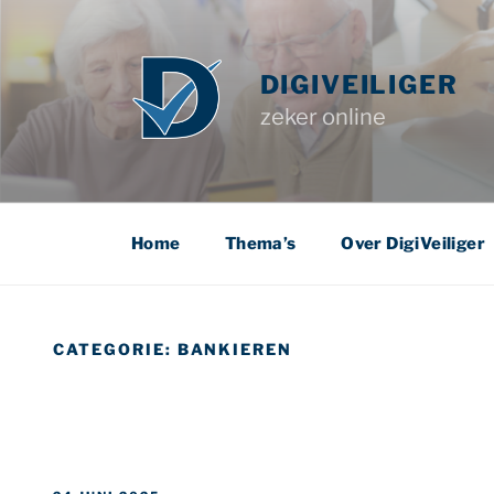
Ga
naar
de
DIGIVEILIGER
inhoud
zeker online
Home
Thema’s
Over DigiVeiliger
CATEGORIE:
BANKIEREN