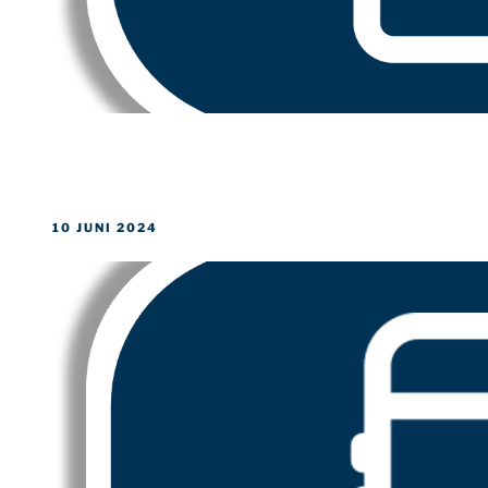
GEPLAATST
10 JUNI 2024
OP