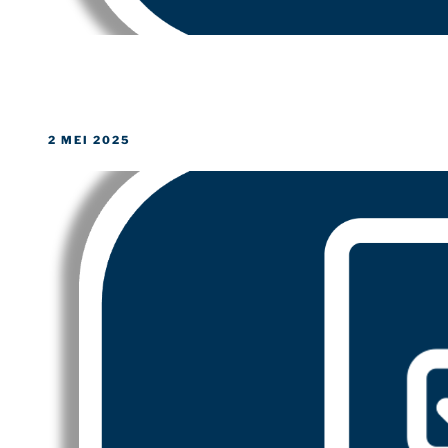
GEPLAATST
2 MEI 2025
OP