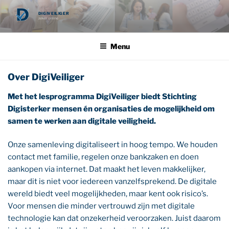
Ga
DIGIVEILIGER
naar
zeker online
de
inhoud
Menu
Over DigiVeiliger
Met het lesprogramma DigiVeiliger biedt Stichting
Digisterker mensen én organisaties de mogelijkheid om
samen te werken aan digitale veiligheid.
Onze samenleving digitaliseert in hoog tempo. We houden
contact met familie, regelen onze bankzaken en doen
aankopen via internet. Dat maakt het leven makkelijker,
maar dit is niet voor iedereen vanzelfsprekend. De digitale
wereld biedt veel mogelijkheden, maar kent ook risico’s.
Voor mensen die minder vertrouwd zijn met digitale
technologie kan dat onzekerheid veroorzaken. Juist daarom